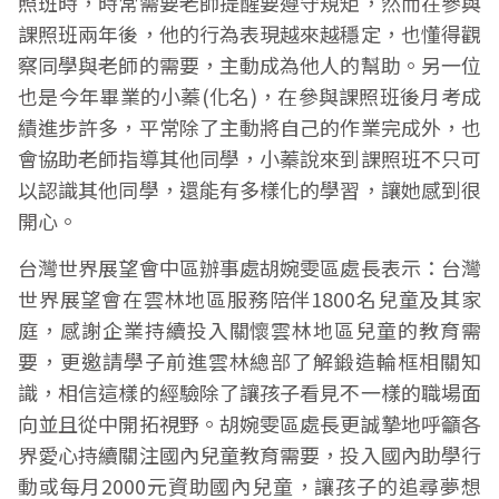
照班時，時常需要老師提醒要遵守規矩，然而在參與
課照班兩年後，他的行為表現越來越穩定，也懂得觀
察同學與老師的需要，主動成為他人的幫助。另一位
也是今年畢業的小蓁(化名)，在參與課照班後月考成
績進步許多，平常除了主動將自己的作業完成外，也
會協助老師指導其他同學，小蓁說來到課照班不只可
以認識其他同學，還能有多樣化的學習，讓她感到很
開心。
台灣世界展望會中區辦事處胡婉雯區處長表示：台灣
世界展望會在雲林地區服務陪伴1800名兒童及其家
庭，感謝企業持續投入關懷雲林地區兒童的教育需
要，更邀請學子前進雲林總部了解鍛造輪框相關知
識，相信這樣的經驗除了讓孩子看見不一樣的職場面
向並且從中開拓視野。胡婉雯區處長更誠摯地呼籲各
界愛心持續關注國內兒童教育需要，投入國內助學行
動或每月2000元資助國內兒童，讓孩子的追尋夢想