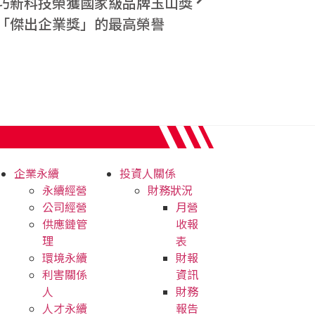
巧新科技榮獲國家級品牌玉山獎
「傑出企業獎」的最高榮譽
企業永續
投資人關係
永續經營
財務狀況
公司經營
月營
供應鏈管
收報
理
表
環境永續
財報
利害關係
資訊
人
財務
人才永續
報告