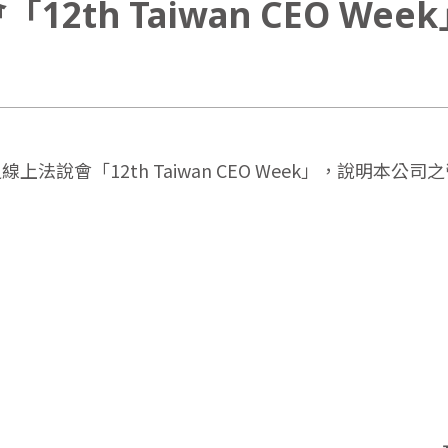
h Taiwan CEO Week
說會「12th Taiwan CEO Week」，說明本公