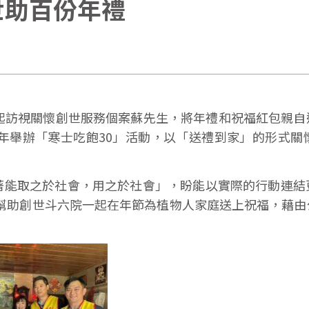
世助百份年禮
起訪視關懷創世服務個案蘇先生，將年禮和祝福紅包親自
年舉辦「寒士吃飽30」活動，以「送禮到家」的形式關
著能取之於社會，用之於社會」，盼能以實際的行動連結
 幫助創世斗六院一起在年節為植物人家庭送上祝福，藉