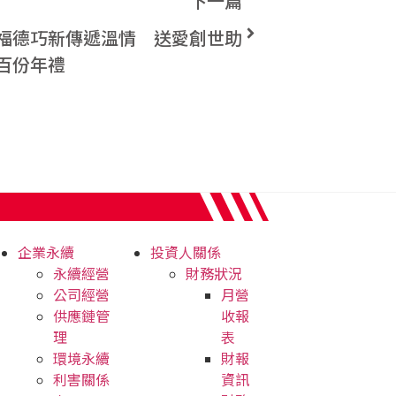
下一篇
福德巧新傳遞溫情 送愛創世助
百份年禮
企業永續
投資人關係
永續經營
財務狀況
公司經營
月營
供應鏈管
收報
理
表
環境永續
財報
利害關係
資訊