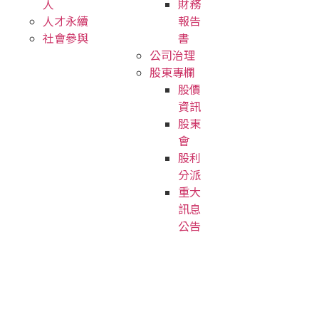
人
財務
人才永續
報告
社會參與
書
公司治理
股東專欄
股價
資訊
股東
會
股利
分派
重大
訊息
公告