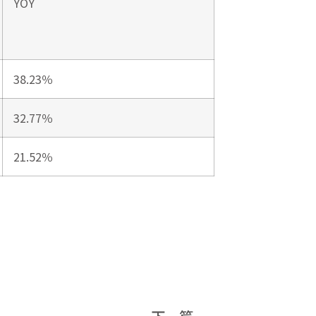
YOY
38.23％
32.77％
21.52％