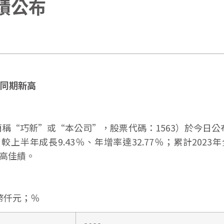
成績公布
史同期新高
巧新”或“本公司”，股票代碼：1563）於今日公布20
元，較上半年成長9.43％、年增率達32.77％；累計202
新高佳績。
台幣仟元；％