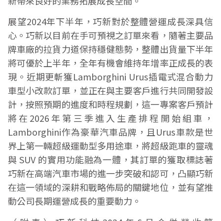
新帶來良好的業務拓展成長空間。
展望2024年下半年，巧新對於整體營運成長深具信
心。巧新以目前在手可預視之訂單來看，隨著主要品
牌車廠的拉貨力道保持穩健態勢，整體出貨量下半年
將可優於上半年，全年有機會維持年增率正成長的表
現。近期更斬獲Lamborghini Urus插電式混合動力
車型小改款訂單，並正在與主要客戶進行共同開發設
計，按照預期的進度和時程規劃，這一專案客戶預計
將在2026年第三季進入生產排程開始組車，
Lamborghini作為豪華汽車品牌，且Urus車款是世
界上第一輛超級運動型多用途車，將超級跑車的靈魂
與 SUV 的實用功能融為一體，其訂單的獲取標誌著
巧新在高端汽車市場的進一步突破和認可，凸顯巧新
在這一領域的深耕和戰略佈局的關鍵地位，並有望推
動公司長期運營成長的重要動力。